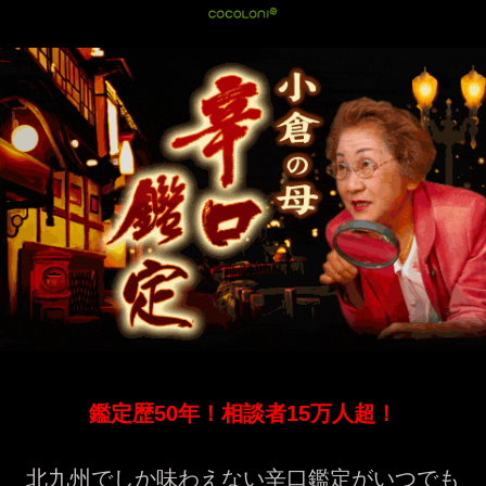
鑑定歴50年！相談者15万人超！
北九州でしか味わえない辛口鑑定がいつでも